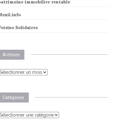
patrimoine immobilier rentable
Menil.info
oisins Solidaires
Archives
rchives
Catégories
atégories