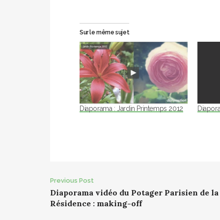
Sur le même sujet
Diaporama : Jardin Printemps 2012
Diapor
Post
Previous Post
Diaporama vidéo du Potager Parisien de la
navigation
Résidence : making-off