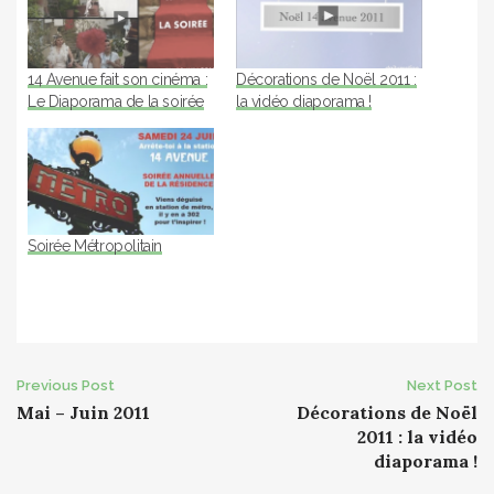
14 Avenue fait son cinéma :
Décorations de Noël 2011 :
Le Diaporama de la soirée
la vidéo diaporama !
Soirée Métropolitain
Post
Previous Post
Next Post
Mai – Juin 2011
Décorations de Noël
navigation
2011 : la vidéo
diaporama !