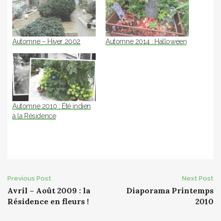
Automne – Hiver 2002
Automne 2014 : Halloween
Automne 2010 : Été indien
à la Résidence
Post
Previous Post
Next Post
Avril – Août 2009 : la
Diaporama Printemps
navigation
Résidence en fleurs !
2010