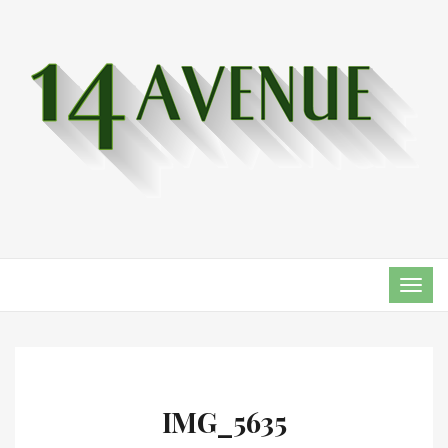
TOG
NAVI
IMG_5635