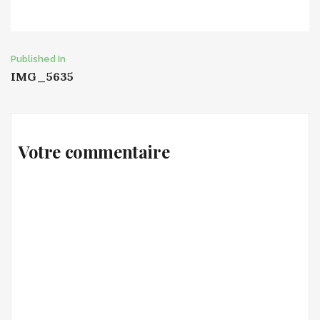
Post
Published In
IMG_5635
navigation
Votre commentaire