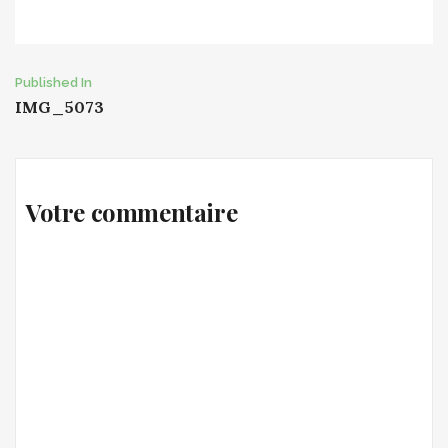
Post
Published In
IMG_5073
navigation
Votre commentaire