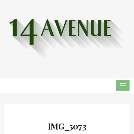
TOG
NAVI
IMG_5073