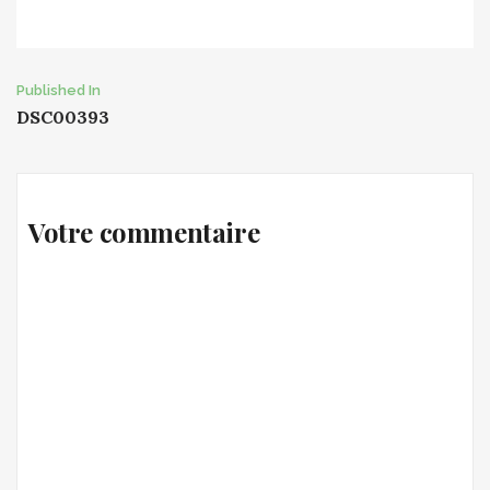
Post
Published In
DSC00393
navigation
Votre commentaire