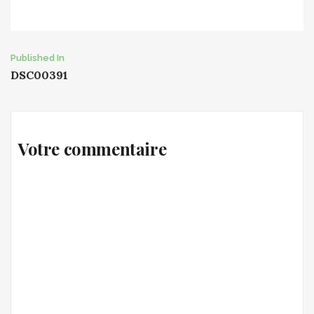
Post
Published In
DSC00391
navigation
Votre commentaire