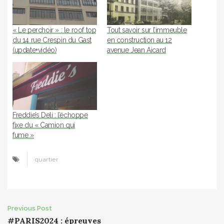
« Le perchoir » : le roof top
Tout savoir sur l’immeuble
du 14 rue Crespin du Gast
en construction au 12
(update+vidéo)
avenue Jean Aicard
Freddie’s Deli : l’échoppe
fixe du « Camion qui
fume »
quartier
Post
Previous Post
#PARIS2024 : épreuves