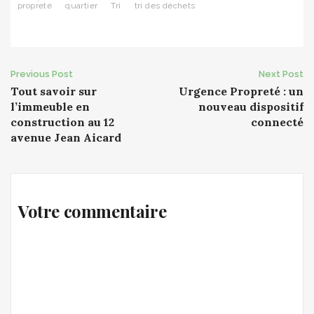
propreté
quartier
Tri
tri des déchets
Post
Previous Post
Next Post
Tout savoir sur
Urgence Propreté : un
navigation
l’immeuble en
nouveau dispositif
construction au 12
connecté
avenue Jean Aicard
Votre commentaire