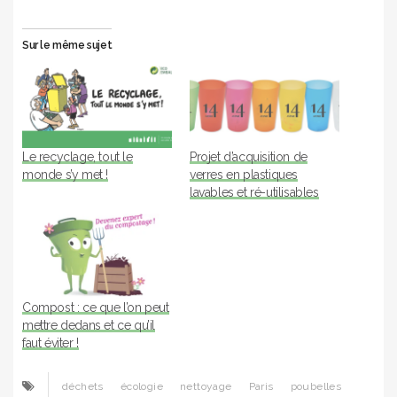
Sur le même sujet
Le recyclage, tout le
Projet d’acquisition de
monde s’y met !
verres en plastiques
lavables et ré-utilisables
Compost : ce que l’on peut
mettre dedans et ce qu’il
faut éviter !
déchets
écologie
nettoyage
Paris
poubelles