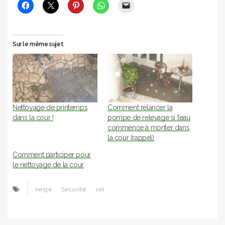
Sur le même sujet
Nettoyage de printemps
Comment relancer la
dans la cour !
pompe de relevage si l’eau
commence à monter dans
la cour (rappel)
Comment participer pour
le nettoyage de la cour
neige
Sécurité
sel