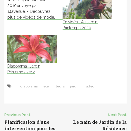
2010envoyé par
14avenue. - Découvrez
plus de vidéos de mode.
En vidéo : Au Jardin,
Printemps 2020
Diaporama : Jardin
Printemps 2012
diaporama
été
fleurs
jardin
vidéo
Post
Previous Post
Next Post
Planification d’une
Le nain de Jardin de la
navigation
intervention pour les
Résidence