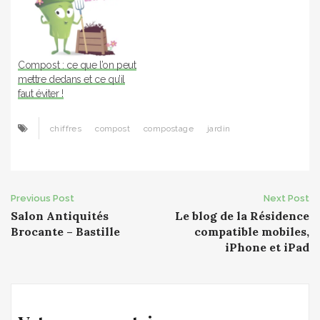
pour aider à cette tâche ;)
Ça consiste à vider par le
bas le bac principal pour
récupérer le jeune terreau
et le transférer dans…
Compost : ce que l’on peut
mettre dedans et ce qu’il
faut éviter !
chiffres
compost
compostage
jardin
Post
Previous Post
Next Post
Salon Antiquités
Le blog de la Résidence
navigation
Brocante – Bastille
compatible mobiles,
iPhone et iPad