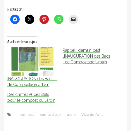
Partager :
Sur le même sujet
Rappel : demain c’est
l’INAUGURATION des Bacs
de Compostage Urbain
INAUGURATION des Bacs
de Compostage Urbain
Des chiffres et des stats
pour le compost du Jardin
compost
compostage
jardin
Ville de Paris