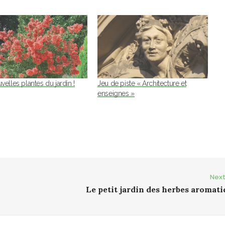
velles plantes du jardin !
Jeu de piste « Architecture et
enseignes »
Next
Le petit jardin des herbes aromat