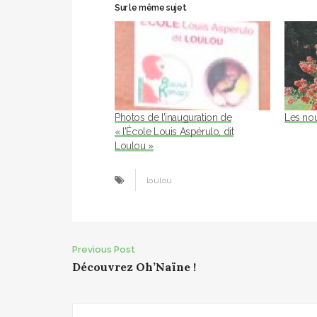
Sur le même sujet
Photos de l’inauguration de
Les nou
« l’École Louis Aspérulo, dit
Loulou »
loulou
Post
Previous Post
Découvrez Oh’Naïne !
navigation