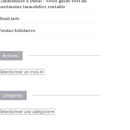
'immobilier à Dubaï : Votre guide vers un
patrimoine immobilier rentable
Menil.info
oisins Solidaires
Archives
rchives
Catégories
atégories