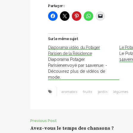
Partager :
Sur le même sujet
Diaporama vidéo du Potager
Le Pot
Parisien de la Résidence
Le Pot
Diaporama Potager
14aven
Parisienenvoyé par 14avenue. -
Découvrez plus de vidéos de
mode.
aromates
fruits
jardin
légumes
Post
Previous Post
Avez-vous le temps des chansons ?