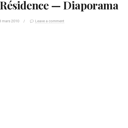
a Résidence — Diaporama
3 mars 2010
/
Leave a comment