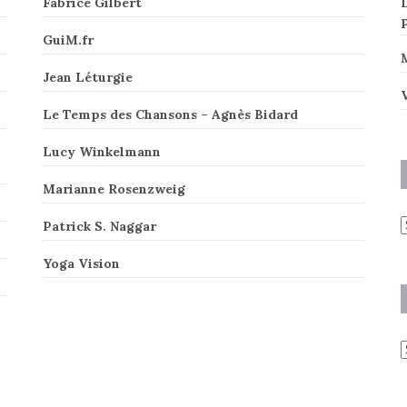
Fabrice Gilbert
L
GuiM.fr
Jean Léturgie
V
Le Temps des Chansons – Agnès Bidard
Lucy Winkelmann
Marianne Rosenzweig
A
Patrick S. Naggar
Yoga Vision
C