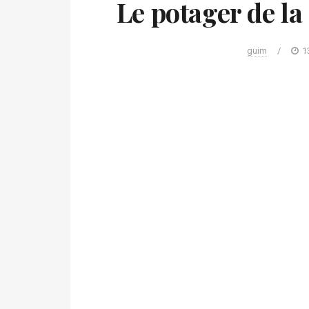
Le potager de l
guim
/
1