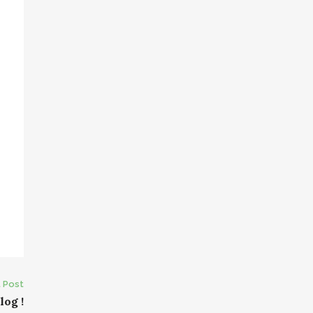
 Post
log !