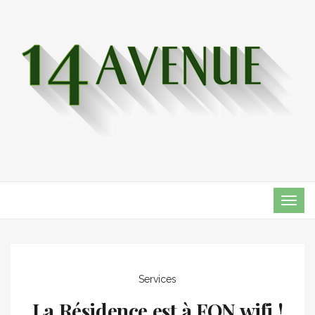
TOG
NAVI
Services
La Résidence est à FON wifi !