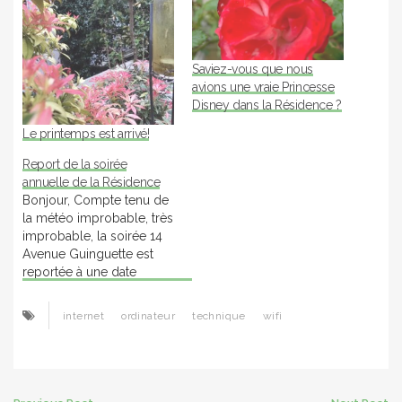
Saviez-vous que nous
avions une vraie Princesse
Disney dans la Résidence ?
Le printemps est arrivé!
Report de la soirée
annuelle de la Résidence
Bonjour, Compte tenu de
la météo improbable, très
improbable, la soirée 14
Avenue Guinguette est
reportée à une date
ultérieure (probablement
début septembre).
internet
ordinateur
technique
wifi