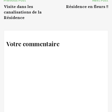
Post
Previous Post
Next Post
Visite dans les
Résidence en fleurs !!
navigation
canalisations de la
Résidence
Votre commentaire